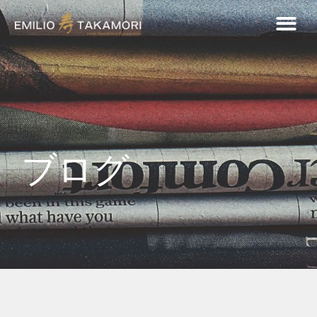
会社概要
インフラ
サービス
モダリティ
ブログ
疑念
連絡先
ブログ